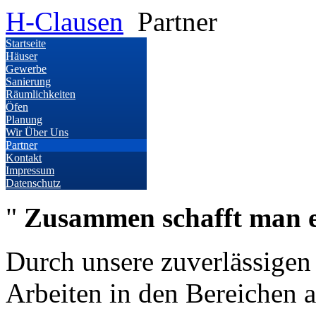
H-Clausen
Partner
Startseite
Häuser
Gewerbe
Sanierung
Räumlichkeiten
Öfen
Planung
Wir Über Uns
Partner
Kontakt
Impressum
Datenschutz
"
Zusammen schafft man 
Durch unsere zuverlässigen
Arbeiten in den Bereichen 