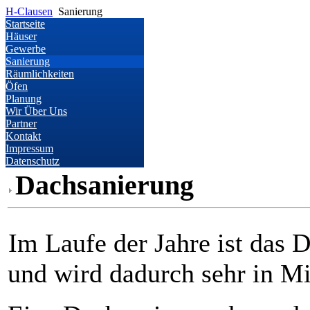
H-Clausen
Sanierung
Startseite
Häuser
Gewerbe
Sanierung
Räumlichkeiten
Öfen
Planung
Wir Über Uns
Partner
Kontakt
Impressum
Datenschutz
Dachsanierung
Im Laufe der Jahre ist das 
und wird dadurch sehr in Mi