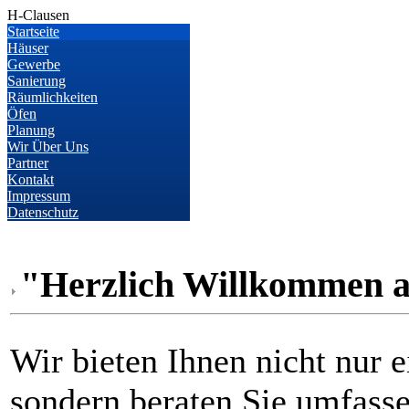
H-Clausen
Startseite
Häuser
Gewerbe
Sanierung
Räumlichkeiten
Öfen
Planung
Wir Über Uns
Partner
Kontakt
Impressum
Datenschutz
"Herzlich Willkommen 
Wir bieten Ihnen nicht nur 
sondern beraten Sie umfasse